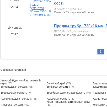
22 Май
сост.!
2023
ПРОДАМ >> Трубы Б/У
Самара Самарская область
Продам трубу 1720х16 мм, 
10 Ноябрь
ПРОДАМ >> Трубы лежалые
2017
Самара Самарская область
1
Основные категории
Агинский Бурятский автономный
округ
(63)
Алтайский край
(76)
Амурская о
Белгородская область
(58)
Брянская область
(77)
Владимирск
Воронежская область
(74)
Еврейская автономная область
(46)
Ивановская
Калининградская область
(35)
Калужская область
(53)
Камчатская
Коми-Пермяцкий автономный округ
Кировская область
(40)
(31)
Корякский 