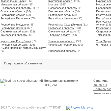
Красноярский край
(106)
Курганская область
(196)
Курская об
Магаданская область
(46)
Москва
(1886)
Московская
Нижегородская область
(1172)
Новгородская область
(41)
Новосибирс
Орловская область
(55)
Пензенская область
(84)
Пермская о
Республика Адыгея
(38)
Республика Алтай
(34)
Республика
Республика Ингушетия
(35)
Республика Калмыкия
(38)
Республика
Республика
Республика Мордовия
(45)
Республика Саха (Якутия)
(31)
Алания
(33)
Республика Хакасия
(65)
Ростовская область
(234)
Рязанская 
Саратовская область
(232)
Сахалинская область
(41)
Свердловск
Тамбовская область
(40)
Тверская область
(44)
Томская об
Удмуртская Республика
(59)
Ульяновская область
(38)
Усть-Ордын
Челябинская область
(2163)
Чеченская Республика
(30)
Читинская 
Ямало-Ненецкий автономный округ
(91)
Ярославская область
(44)
Популярные объявления :
Популярные категории
Страницы
ПРОДАМ
Контакты
Правила ра
Реклама на 
2017 Трубная доска объявлений - "7 ТРУБ"