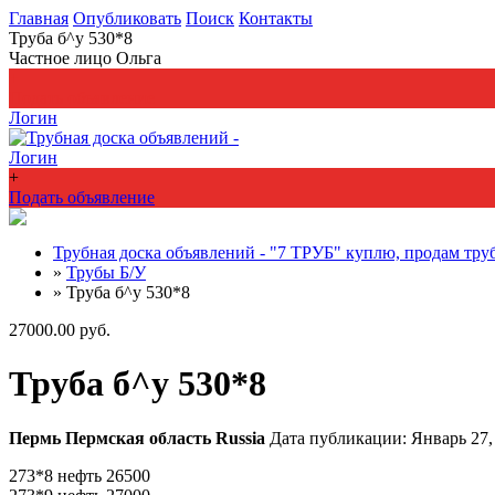
Главная
Опубликовать
Поиск
Контакты
Труба б^у 530*8
Частное лицо Ольга
+
Подать объявление
Логин
Логин
+
Подать объявление
Трубная доска объявлений - "7 ТРУБ" куплю, продам тру
»
Трубы Б/У
»
Труба б^у 530*8
27000.00 руб.
Труба б^у 530*8
Пермь
Пермская область
Russia
Дата публикации: Январь 27,
273*8 нефть 26500