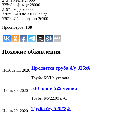
273*9 нефть 27000
325*8 нефть цт 28000
219*5 вода 28000
720*9,5-10 по 31000 с ндс
530*6-7 Сш вода по 26500
Просмотров:
168
Похожие объявления
Продаётся труба б/у 325х6.
Ноябрь 11, 2020
Трубы Б/У
Не указана
530 п/ш и 529 чешка
Июнь 30, 2020
Трубы Б/У
22.00 руб.
Труба б/у 529*8,5
Июнь 29, 2020