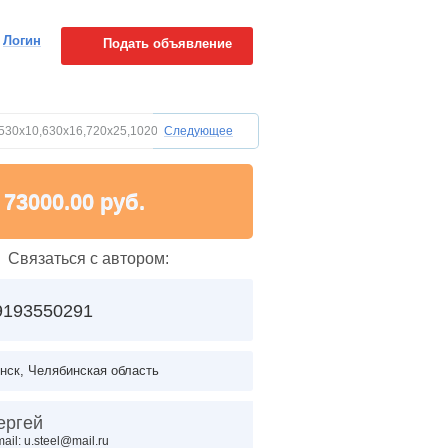
Логин
Подать объявление
 530х10,630х16,720х25,1020х10мм
Следующее
73000.00 руб.
Связаться с автором:
9193550291
нск, Челябинская область
ергей
ail: u.steel@mail.ru