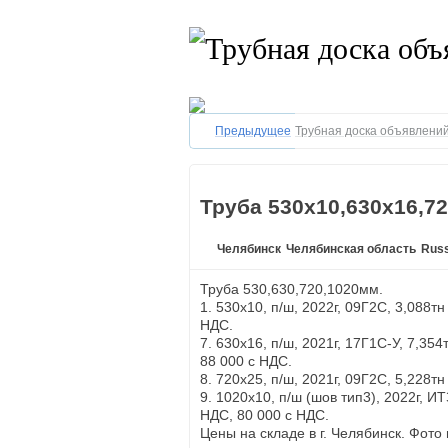
Предыдущее
Трубная доска объявлений
Труба 530х10,630х16,7
Челябинск
Челябинская область
Russ
Труба 530,630,720,1020мм.
1. 530х10, п/ш, 2022г, 09Г2С, 3,088тн
НДС.
7. 630х16, п/ш, 2021г, 17Г1С-У, 7,354
88 000 с НДС.
8. 720х25, п/ш, 2021г, 09Г2С, 5,228т
9. 1020х10, п/ш (шов тип3), 2022г, ИТ
НДС, 80 000 с НДС.
Цены на складе в г. Челябинск. Фото 