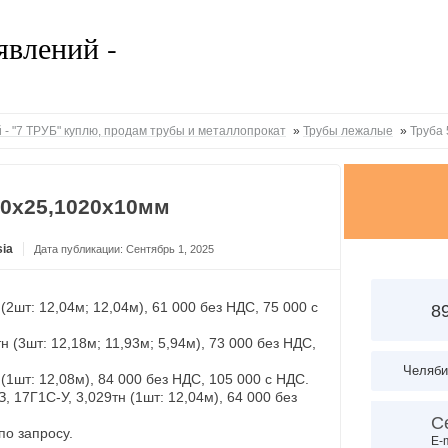
 - "7 ТРУБ" куплю, продам трубы и металлопрокат
»
Трубы лежалые
»
Труба
20х25,1020х10мм
ia
Дата публикации: Сентябрь 1, 2025
 (2шт: 12,04м; 12,04м), 61 000 без НДС, 75 000 с
8
тн (3шт: 12,18м; 11,93м; 5,94м), 73 000 без НДС,
Челяби
н (1шт: 12,08м), 84 000 без НДС, 105 000 с НДС.
З, 17Г1С-У, 3,029тн (1шт: 12,04м), 64 000 без
С
по запросу.
E-m