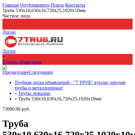
Главная
Опубликовать
Поиск
Контакты
Труба 530х10,630х16,720х25,1020х10мм
Частное лицо
+
Подать объявление
Логин
Логин
+
Подать объявление
Предыдущее
Следующее
Трубная доска объявлений - "7 ТРУБ" куплю, продам
трубы и металлопрокат
»
Трубы лежалые
»
Труба 530х10,630х16,720х25,1020х10мм
73000.00 руб.
Труба
530х10,630х16,720х25,1020х10