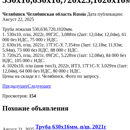
Челябинск
Челябинская область
Russia
Дата публикации:
Август 22, 2025
Труба лежалая 530,630,720,1020мм.
1. 530х10, п/ш, 2022г, 09Г2С, 3,088тн (2шт: 12,04м; 12,04м), 61
000 без НДС, 75 000 с НДС.
2. 630х16, п/ш, 2021г, 17Г1С-У, 7,354тн (3шт: 12,18м; 11,93м;
5,94м), 73 000 без НДС, 88 000 с НДС.
3. 720х25, п/ш, 2021г, 09Г2С, 5,228тн (1шт: 12,08м), 84 000 без
НДС, 105 000 с НДС.
4. 1020х10, п/ш (шов тип3), 2022г, ИТЗ, 17Г1С-У, 3,029тн (1шт:
12,04м), 64 000 без НДС, 80 000 с НДС.
Цены на складе в г. Челябинск. Фото по запросу.
Предыдущее
Следующее
Просмотров:
154
Похожие объявления
Труба 630х16мм, п/ш, 2021г
Август 21, 2025