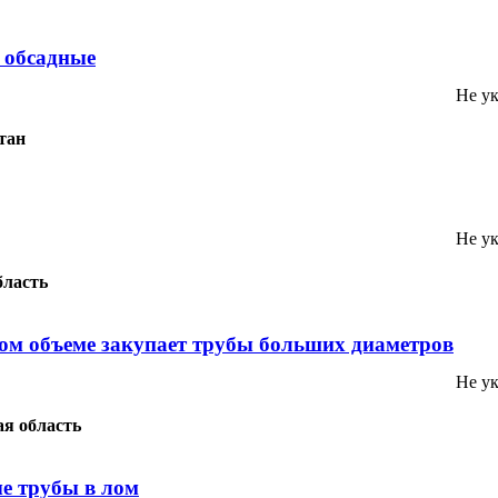
, обсадные
Не ук
тан
Не ук
бласть
ом объеме закупает трубы больших диаметров
Не ук
я область
е трубы в лом