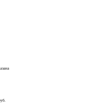
азана
руб.