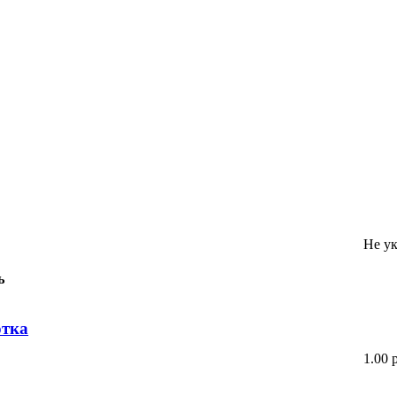
Не ук
ь
отка
1.00 