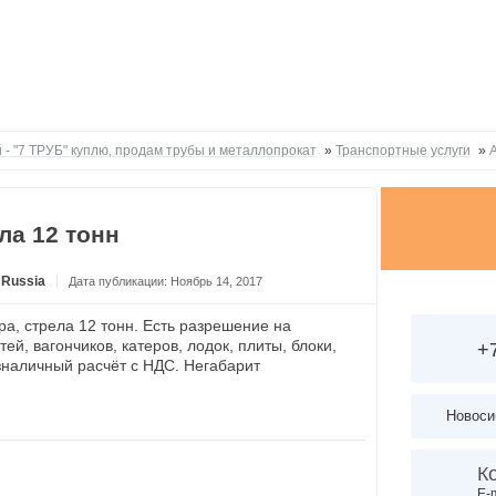
 - "7 ТРУБ" куплю, продам трубы и металлопрокат
»
Транспортные услуги
»
ла 12 тонн
Russia
Дата публикации: Ноябрь 14, 2017
ра, стрела 12 тонн. Есть разрешение на
ей, вагончиков, катеров, лодок, плиты, блоки,
+
зналичный расчёт с НДС. Негабарит
Новоси
К
E-