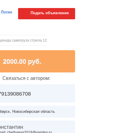
Логин
Подать объявление
Аренда самогруза стрела 12 тонн
2000.00 руб.
Связаться с автором:
79139086708
бирск, Новосибирская область
онстантин
mail: chelbaeva2018@yandex.ru