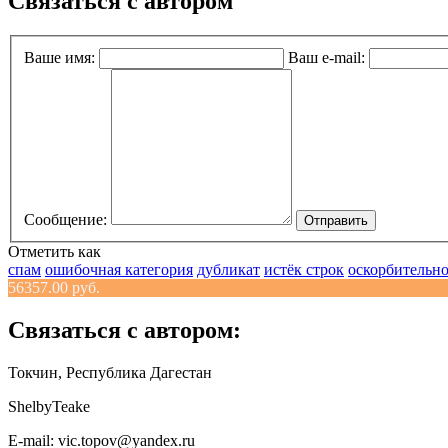
Связаться с автором
Ваше имя:
Ваш e-mail:
Сообщение:
Отправить
Отметить как
спам
ошибочная категория
дубликат
истёк строк
оскорбительн
56357.00 руб.
Связаться с автором:
Токчин, Республика Дагестан
ShelbyTeake
E-mail: vic.topov@yandex.ru