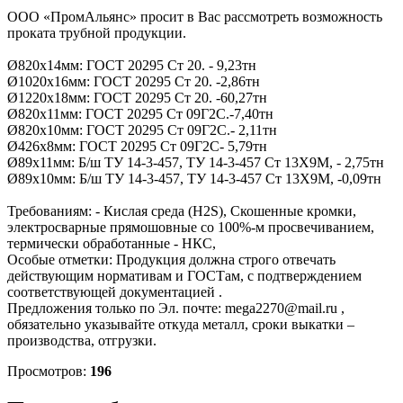
ООО «ПромАльянс» просит в Вас рассмотреть возможность
проката трубной продукции.
Ø820х14мм: ГОСТ 20295 Ст 20. - 9,23тн
Ø1020х16мм: ГОСТ 20295 Ст 20. -2,86тн
Ø1220х18мм: ГОСТ 20295 Ст 20. -60,27тн
Ø820х11мм: ГОСТ 20295 Ст 09Г2C.-7,40тн
Ø820х10мм: ГОСТ 20295 Ст 09Г2C.- 2,11тн
Ø426х8мм: ГОСТ 20295 Ст 09Г2C- 5,79тн
Ø89х11мм: Б/ш ТУ 14-3-457, ТУ 14-3-457 Ст 13Х9М, - 2,75тн
Ø89х10мм: Б/ш ТУ 14-3-457, ТУ 14-3-457 Ст 13Х9М, -0,09тн
Требованиям: - Кислая среда (H2S), Скошенные кромки,
электросварные прямошовные со 100%-м просвечиванием,
термически обработанные - НКС,
Особые отметки: Продукция должна строго отвечать
действующим нормативам и ГОСТам, с подтверждением
соответствующей документацией .
Предложения только по Эл. почте: mega2270@mail.ru ,
обязательно указывайте откуда металл, сроки выкатки –
производства, отгрузки.
Просмотров:
196