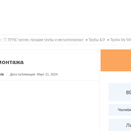
 - "7 ТРУБ" куплю, продам трубы и металлопрокат
»
Трубы Б/У
»
Труба б/у 5
емонтажа
ia
Дата публикации: Март 21, 2024
8
Челяби
Л