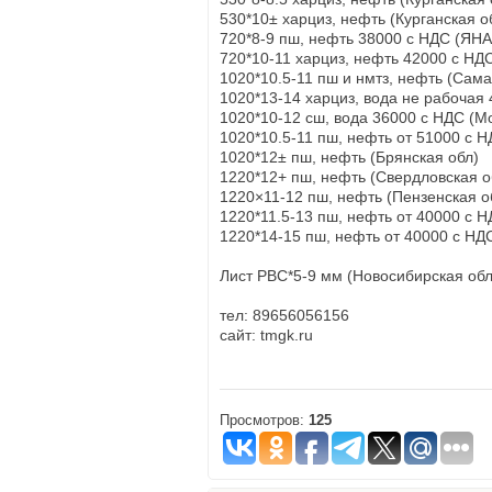
530*10± харциз, нефть (Курганская о
720*8-9 пш, нефть 38000 с НДС (ЯН
720*10-11 харциз, нефть 42000 с НД
1020*10.5-11 пш и нмтз, нефть (Сама
1020*13-14 харциз, вода не рабочая
1020*10-12 сш, вода 36000 с НДС (М
1020*10.5-11 пш, нефть от 51000 с Н
1020*12± пш, нефть (Брянская обл)
1220*12+ пш, нефть (Свердловская о
1220×11-12 пш, нефть (Пензенская о
1220*11.5-13 пш, нефть от 40000 с Н
1220*14-15 пш, нефть от 40000 с Н
Лист РВС*5-9 мм (Новосибирская обл
тел: 89656056156
сайт: tmgk.ru
Просмотров:
125