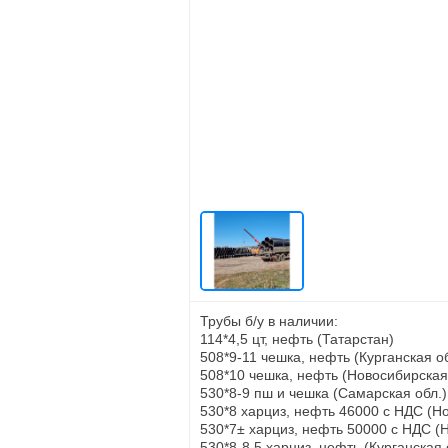
Трубы б/у в наличии:
114*4,5 цт, нефть (Татарстан)
508*9-11 чешка, нефть (Курганская об
508*10 чешка, нефть (Новосибирская
530*8-9 пш и чешка (Самарская обл.)
530*8 харциз, нефть 46000 с НДС (Н
530*7± харциз, нефть 50000 с НДС (
530*8-8.5 харциз, нефть (Курганская 