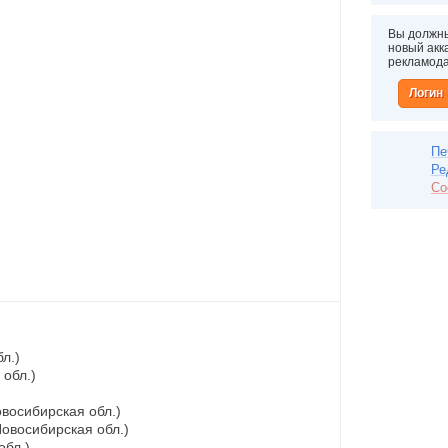
Вы должны
новый акка
рекламод
Логин
Пе
Ре
Со
л.)
 обл.)
овосибирская обл.)
Новосибирская обл.)
обл.)