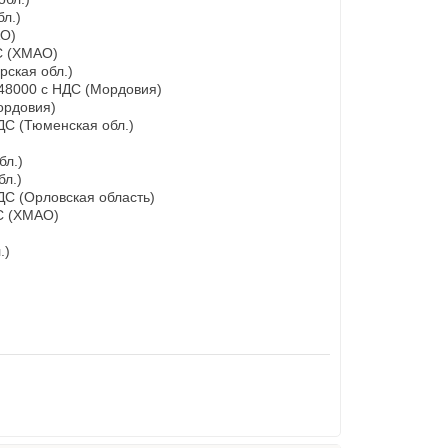
бл.)
АО)
С (ХМАО)
рская обл.)
 48000 с НДС (Мордовия)
ордовия)
ДС (Тюменская обл.)
бл.)
бл.)
ДС (Орловская область)
ДС (ХМАО)
.)