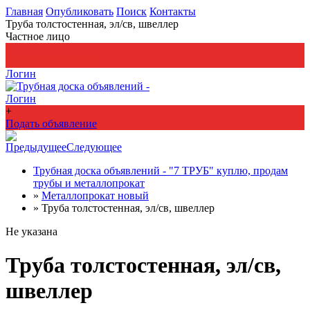
Главная
Опубликовать
Поиск
Контакты
Труба толстостенная, эл/св, швеллер
Частное лицо
+
Подать объявление
Логин
Логин
+
Подать объявление
Предыдущее
Следующее
Трубная доска объявлений - "7 ТРУБ" куплю, продам
трубы и металлопрокат
»
Металлопрокат новый
»
Труба толстостенная, эл/св, швеллер
Не указана
Труба толстостенная, эл/св,
швеллер