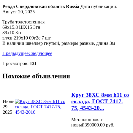
Ревда
Свердловская область
Russia
Дата публикации:
Август 20, 2025
Труба толстостенная
69х15.8 ШХ15 3тн
89х10 3тн
эл/св 219х10 09г2с 7 шт.
В наличии швеллер гнутый, размеры разные, длина 3м
Предыдущее
Следующее
Просмотров:
131
Похожие объявления
Круг 38ХС 8мм h11 со
склада, ГОСТ 7417-
Июль
29,
75, 4543-20...
2025
Металлопрокат
новый
390000.00 руб.