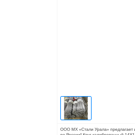
ООО МХ «Стали Урала» предлагает и
по России* Круг калиброванный 14Х1