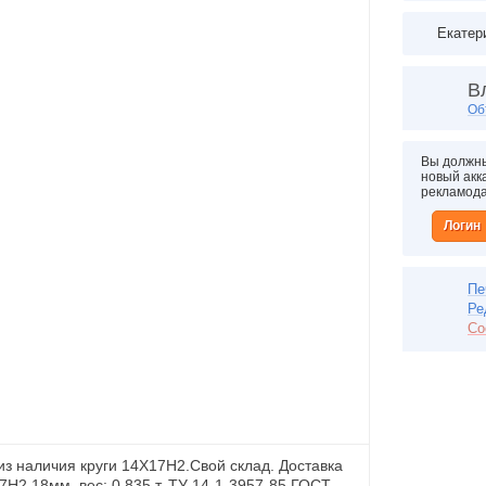
Екатер
В
Об
Вы должны
новый акка
рекламод
Логин
Пе
Ре
Со
з наличия круги 14Х17Н2.Свой склад. Доставка
7Н2 18мм, вес: 0,835 т, ТУ 14-1-3957-85 ГОСТ