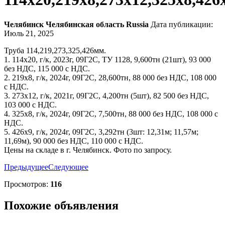
Челябинск
Челябинская область
Russia
Дата публикации:
Июль 21, 2025
Труба 114,219,273,325,426мм.
1. 114х20, г/к, 2023г, 09Г2С, ТУ 1128, 9,600тн (21шт), 93 000
без НДС, 115 000 с НДС.
2. 219х8, г/к, 2024г, 09Г2С, 28,600тн, 88 000 без НДС, 108 000
с НДС.
3. 273х12, г/к, 2021г, 09Г2С, 4,200тн (5шт), 82 500 без НДС,
103 000 с НДС.
4. 325х8, г/к, 2024г, 09Г2С, 7,500тн, 88 000 без НДС, 108 000 с
НДС.
5. 426х9, г/к, 2024г, 09Г2С, 3,292тн (3шт: 12,31м; 11,57м;
11,69м), 90 000 без НДС, 110 000 с НДС.
Цены на складе в г. Челябинск. Фото по запросу.
Предыдущее
Следующее
Просмотров:
116
Похожие объявления