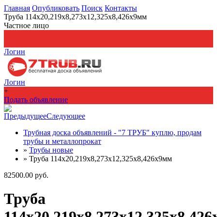
Главная
Опубликовать
Поиск
Контакты
Труба 114х20,219х8,273х12,325х8,426х9мм
Частное лицо
+
Подать объявление
Логин
Логин
+
Подать объявление
Предыдущее
Следующее
Трубная доска объявлений - "7 ТРУБ" куплю, продам
трубы и металлопрокат
»
Трубы новые
»
Труба 114х20,219х8,273х12,325х8,426х9мм
82500.00 руб.
Труба
114х20,219х8,273х12,325х8,42