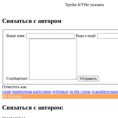
Трубы Б/У
Не указана
Связаться с автором
Ваше имя:
Ваш e-mail:
Сообщение:
Отправить
Отметить как
спам
ошибочная категория
дубликат
истёк строк
оскорбительн
Не указана
Связаться с автором: