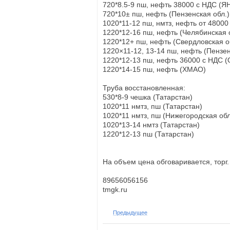
720*8.5-9 пш, нефть 38000 с НДС (Я
720*10± пш, нефть (Пензенская обл.)
1020*11-12 пш, нмтз, нефть от 48000
1220*12-16 пш, нефть (Челябинская 
1220*12+ пш, нефть (Свердловская о
1220×11-12, 13-14 пш, нефть (Пензен
1220*12-13 пш, нефть 36000 с НДС (
1220*14-15 пш, нефть (ХМАО)
Труба восстановленная:
530*8-9 чешка (Татарстан)
1020*11 нмтз, пш (Татарстан)
1020*11 нмтз, пш (Нижегородская обл
1020*13-14 нмтз (Татарстан)
1220*12-13 пш (Татарстан)
На объем цена обговаривается, торг.
89656056156
tmgk.ru
Предыдущее