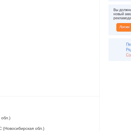
Вы должны
новый акка
рекламод
Логин
Пе
Ре
Со
 обл.)
С (Новосибирская обл.)