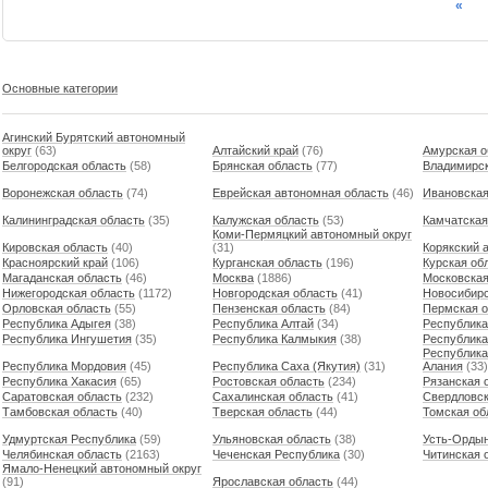
«
Основные категории
Агинский Бурятский автономный
округ
(63)
Алтайский край
(76)
Амурская о
Белгородская область
(58)
Брянская область
(77)
Владимирск
Воронежская область
(74)
Еврейская автономная область
(46)
Ивановская
Калининградская область
(35)
Калужская область
(53)
Камчатская
Коми-Пермяцкий автономный округ
Кировская область
(40)
(31)
Корякский 
Красноярский край
(106)
Курганская область
(196)
Курская об
Магаданская область
(46)
Москва
(1886)
Московская
Нижегородская область
(1172)
Новгородская область
(41)
Новосибирс
Орловская область
(55)
Пензенская область
(84)
Пермская о
Республика Адыгея
(38)
Республика Алтай
(34)
Республика
Республика Ингушетия
(35)
Республика Калмыкия
(38)
Республика
Республика
Республика Мордовия
(45)
Республика Саха (Якутия)
(31)
Алания
(33)
Республика Хакасия
(65)
Ростовская область
(234)
Рязанская 
Саратовская область
(232)
Сахалинская область
(41)
Свердловск
Тамбовская область
(40)
Тверская область
(44)
Томская об
Удмуртская Республика
(59)
Ульяновская область
(38)
Усть-Ордын
Челябинская область
(2163)
Чеченская Республика
(30)
Читинская 
Ямало-Ненецкий автономный округ
(91)
Ярославская область
(44)