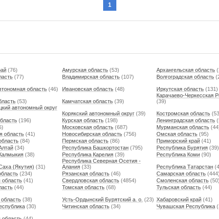
1
рай
(76)
Амурская область
(53)
Архангельская область
(
ласть
(77)
Владимирская область
(107)
Волгоградская область
(
втономная область
(46)
Ивановская область
(48)
Иркутская область
(131)
Карачаево-Черкесская Р
бласть
(53)
Камчатская область
(39)
(39)
кий автономный округ
Корякский автономный округ
(39)
Костромская область
(53
область
(196)
Курская область
(198)
Ленинградская область
(
6)
Московская область
(687)
Мурманская область
(44
я область
(41)
Новосибирская область
(756)
Омская область
(95)
область
(84)
Пермская область
(86)
Приморский край
(41)
Алтай
(34)
Республика Башкортостан
(795)
Республика Бурятия
(39)
Калмыкия
(38)
Республика Карелия
(39)
Республика Коми
(90)
Республика Северная Осетия -
Саха (Якутия)
(31)
Алания
(33)
Республика Татарстан
(4
область
(234)
Рязанская область
(46)
Самарская область
(444
 область
(41)
Свердловская область
(4854)
Смоленская область
(50
ласть
(44)
Томская область
(68)
Тульская область
(44)
 область
(38)
Усть-Ордынский Бурятский а. о.
(23)
Хабаровский край
(41)
еспублика
(30)
Читинская область
(34)
Чувашская Республика
(
 область
(44)