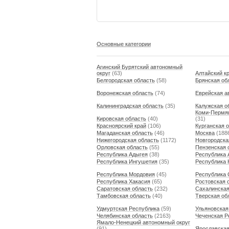
Основные категории
Агинский Бурятский автономный
округ
(63)
Алтайский к
Белгородская область
(58)
Брянская об
Воронежская область
(74)
Еврейская а
Калининградская область
(35)
Калужская о
Коми-Пермяц
Кировская область
(40)
(31)
Красноярский край
(106)
Курганская 
Магаданская область
(46)
Москва
(188
Нижегородская область
(1172)
Новгородска
Орловская область
(55)
Пензенская 
Республика Адыгея
(38)
Республика 
Республика Ингушетия
(35)
Республика 
Республика Мордовия
(45)
Республика 
Республика Хакасия
(65)
Ростовская 
Саратовская область
(232)
Сахалинская
Тамбовская область
(40)
Тверская об
Удмуртская Республика
(59)
Ульяновская
Челябинская область
(2163)
Чеченская Р
Ямало-Ненецкий автономный округ
(91)
Ярославская